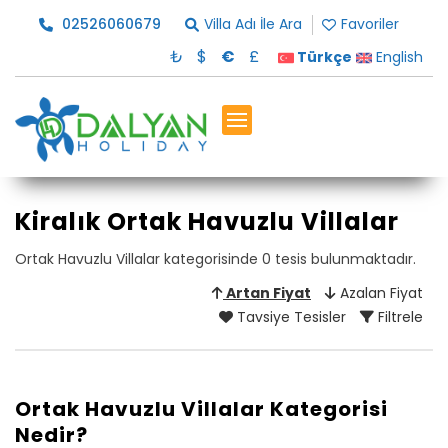
02526060679
Villa Adı İle Ara
Favoriler
₺
$
€
£
Türkçe
English
Kiralık Ortak Havuzlu Villalar
Ortak Havuzlu Villalar kategorisinde 0 tesis bulunmaktadır.
Artan Fiyat
Azalan Fiyat
Tavsiye Tesisler
Filtrele
Ortak Havuzlu Villalar Kategorisi
Nedir?