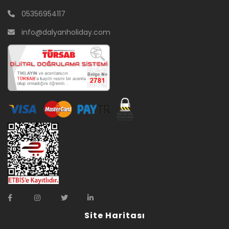
05356954117
info@dalyanholiday.com
Site Haritası