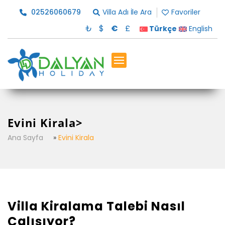
02526060679
Villa Adı İle Ara
Favoriler
₺
$
€
£
Türkçe
English
Evini Kirala>
Ana Sayfa
»
Evini Kirala
Villa Kiralama Talebi Nasıl
Çalışıyor?