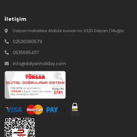
İletişim
Dalyan mahallesi Atatürk bulvarı no 33/D Dalyan / Muğla
02526060679
05356954117
info@dalyanholiday.com