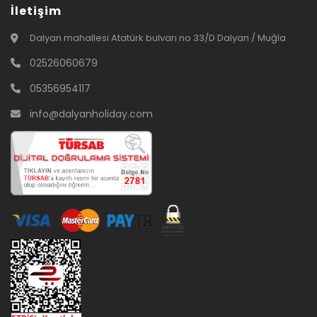
İletişim
Dalyan mahallesi Atatürk bulvarı no 33/D Dalyan / Muğla
02526060679
05356954117
info@dalyanholiday.com