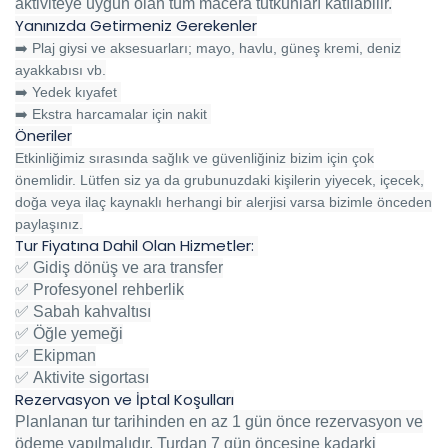
aktiviteye uygun olan tüm macera tutkunları katılabilir.
Yanınızda Getirmeniz Gerekenler
➡️ Plaj giysi ve aksesuarları; mayo, havlu, güneş kremi, deniz
ayakkabısı vb.
➡️ Yedek kıyafet
➡️ Ekstra harcamalar için nakit
Öneriler
Etkinliğimiz sırasında sağlık ve güvenliğiniz bizim için çok
önemlidir. Lütfen siz ya da grubunuzdaki kişilerin yiyecek, içecek,
doğa veya ilaç kaynaklı herhangi bir alerjisi varsa bizimle önceden
paylaşınız.
Tur Fiyatına Dahil Olan Hizmetler:
✅
Gidiş dönüş ve ara transfer
✅
Profesyonel rehberlik
✅
Sabah kahvaltısı
✅
Öğle yemeği
✅
Ekipman
✅
Aktivite sigortası
Rezervasyon ve İptal Koşulları
Planlanan tur tarihinden en az 1 gün önce rezervasyon ve
ödeme yapılmalıdır. Turdan 7 gün öncesine kadarki