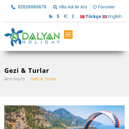
02526060679
Villa Adı İle Ara
Favoriler
₺
$
€
£
Türkçe
English
Gezi & Turlar
Ana Sayfa
Gezi & Turlar