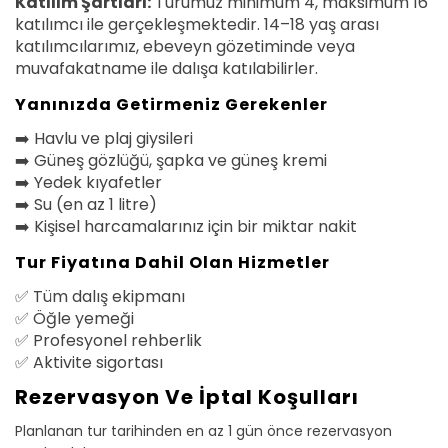
Katılım Şartları:
Turumuz minimum 4, maksimum 16
katılımcı ile gerçekleşmektedir. 14–18 yaş arası
katılımcılarımız, ebeveyn gözetiminde veya
muvafakatname ile dalışa katılabilirler.
Yanınızda Getirmeniz Gerekenler
➡️ Havlu ve plaj giysileri
➡️ Güneş gözlüğü, şapka ve güneş kremi
➡️ Yedek kıyafetler
➡️ Su (en az 1 litre)
➡️ Kişisel harcamalarınız için bir miktar nakit
Tur Fiyatına Dahil Olan Hizmetler
✅ Tüm dalış ekipmanı
✅ Öğle yemeği
✅ Profesyonel rehberlik
✅ Aktivite sigortası
Rezervasyon Ve İptal Koşulları
Planlanan tur tarihinden en az 1 gün önce rezervasyon