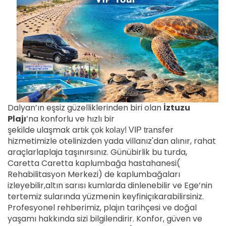
Dalyan’ın eşsiz güzelliklerinden biri olan
İztuzu
Plajı
’na konforlu ve hızlı bir
şekilde ulaşmak ar
nsfer
tık çok kolay! VIP tra
hizmetimizle otelinizden yada villanız'dan alınır, rahat
araçlarlaplaja taşınırsınız. Günübirlik bu turda,
Caretta Caretta kaplumbağa hastahanesi(
Rehabilitasyon Merkezi) de kaplumbağaları
izleyebilir,altın sarısı kumlarda dinlenebilir ve Ege’nin
tertemiz sularında yüzmenin keyfiniçıkarabilirsiniz.
Profesyonel rehberimiz, plajın tarihçesi ve doğal
yaşamı hakkında sizi bilgilendirir. Konfor, güven ve