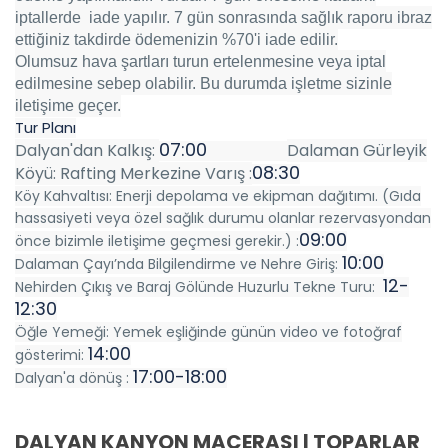
iptallerde iade yapılır. 7 gün sonrasında sağlık raporu ibraz
ettiğiniz takdirde ödemenizin %70'i iade edilir.
Olumsuz hava şartları turun ertelenmesine veya iptal
edilmesine sebep olabilir. Bu durumda işletme sizinle
iletişime geçer.
Tur Planı
07:00
Dalyan'dan Kalkış:
Dalaman Gürleyik
08:30
Köyü: Rafting Merkezine Varış :
Köy Kahvaltısı: Enerji depolama ve ekipman dağıtımı. (Gıda
hassasiyeti veya özel sağlık durumu olanlar rezervasyondan
09:00
önce bizimle iletişime geçmesi gerekir.) :
10:00
Dalaman Çayı’nda Bilgilendirme ve Nehre Giriş:
12-
Nehirden Çıkış ve Baraj Gölünde Huzurlu Tekne Turu:
12:30
Öğle Yemeği: Yemek eşliğinde günün video ve fotoğraf
14:00
gösterimi:
17:00-18:00
Dalyan'a dönüş :
DALYAN KANYON MACERASI | TOPARLAR