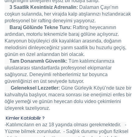
dinginliğini birleştiren eşsiz bir rotaya sahip:
3 Saatlik Kesintisiz Adrenalin:
Dalaman Çayı’nın
coşkun sularında, her virajda kalp atışlarınızı hızlandıracak
profesyonel bir rafting deneyimi yaşıyoruz.
Baraj Gölünde Tekne Turu:
Rafting heyecanının
ardından, motorlu teknemizle baraj gölüne açılıyoruz.
Kanyonun büyüleyici dik kayalıkları arasında, doğanın
melodisini dinleyeceğiniz yarım saatlik bu huzurlu geçiş,
günün en özel anlarından biri olacak.
Tam Donanımlı Güvenlik:
Tüm katılımcılarımıza
uluslararası standartlarda profesyonel ekipmanlar
sağlıyoruz. Deneyimli rehberlerimiz tur boyunca
güvenliğinizi en üst seviyede tutuyor.
Geleneksel Lezzetler:
Güne Gürleyik Köyü’nde taze bir
kahvaltıyla başlıyor, macera sonrası ise enerjimizi enfes bir
öğle yemeği ve günün heyecan dolu video çekimlerini
izleyerek tazeliyoruz.
Kimler Katılabilir ?
-Katılımcıların en az 18 yaşında olması gerekmektedir. -
Yüzme bilmek zorunludur. - Sağlık durumu yoğun fiziksel