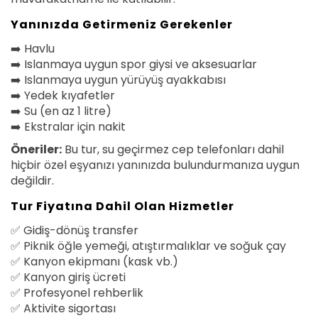
Yanınızda Getirmeniz Gerekenler
➡️ Havlu
➡️ Islanmaya uygun spor giysi ve aksesuarlar
➡️ Islanmaya uygun yürüyüş ayakkabısı
➡️ Yedek kıyafetler
➡️ Su (en az 1 litre)
➡️ Ekstralar için nakit
Öneriler:
Bu tur, su geçirmez cep telefonları dahil
hiçbir özel eşyanızı yanınızda bulundurmanıza uygun
değildir.
Tur Fiyatına Dahil Olan Hizmetler
✅ Gidiş-dönüş transfer
✅ Piknik öğle yemeği, atıştırmalıklar ve soğuk çay
✅ Kanyon ekipmanı (kask vb.)
✅ Kanyon giriş ücreti
✅ Profesyonel rehberlik
✅ Aktivite sigortası