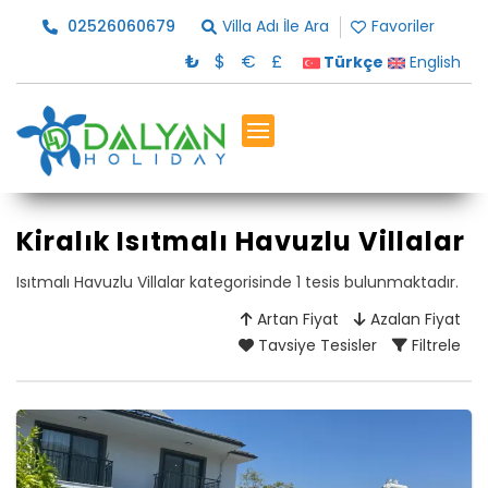
02526060679
Villa Adı İle Ara
Favoriler
₺
$
€
£
Türkçe
English
Kiralık Isıtmalı Havuzlu Villalar
Isıtmalı Havuzlu Villalar kategorisinde 1 tesis bulunmaktadır.
Artan Fiyat
Azalan Fiyat
Tavsiye Tesisler
Filtrele