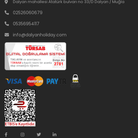
Dalyan mahallesi Atatürk bulvarı no 33/D Dalyan / Muğla
02526060679
05356954117
info@dalyanholiday.com