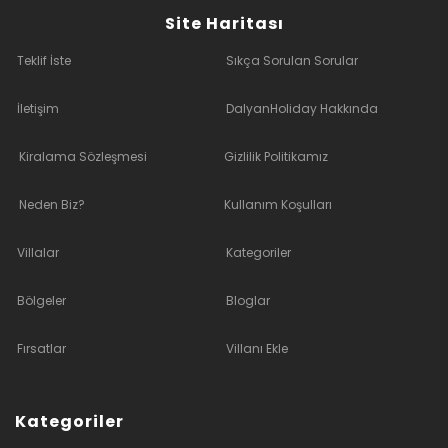
Site Haritası
Teklif İste
Sıkça Sorulan Sorular
İletişim
DalyanHoliday Hakkında
Kiralama Sözleşmesi
Gizlilik Politikamız
Neden Biz?
Kullanım Koşulları
Villalar
Kategoriler
Bölgeler
Bloglar
Fırsatlar
Villanı Ekle
Kategoriler