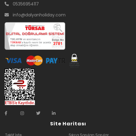
05356954117
info@dalyanholiday.com
Site Haritası
Teklif İste
Sıkça Sorulan Sorular