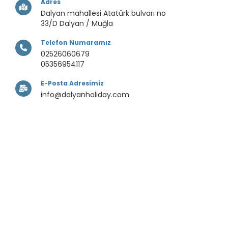
Adres
Dalyan mahallesi Atatürk bulvarı no
33/D Dalyan / Muğla
Telefon Numaramız
02526060679
05356954117
E-Posta Adresimiz
info@dalyanholiday.com