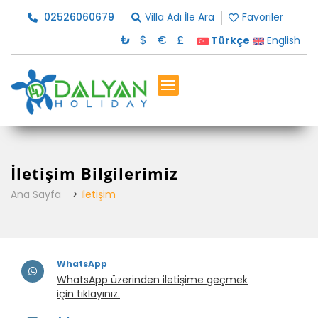
02526060679
Villa Adı İle Ara
Favoriler
₺
$
€
£
Türkçe
English
İletişim Bilgilerimiz
Ana Sayfa
>
İletişim
WhatsApp
WhatsApp üzerinden iletişime geçmek
için tıklayınız.