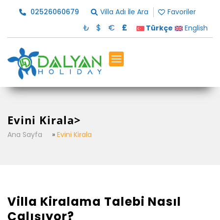
02526060679
Villa Adı İle Ara
Favoriler
₺
$
€
£
Türkçe
English
Evini Kirala>
Ana Sayfa
»
Evini Kirala
Villa Kiralama Talebi Nasıl
Çalışıyor?