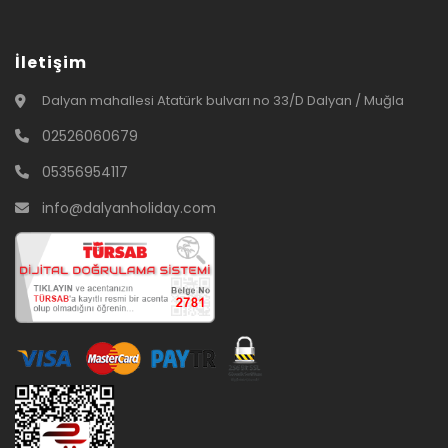
İletişim
Dalyan mahallesi Atatürk bulvarı no 33/D Dalyan / Muğla
02526060679
05356954117
info@dalyanholiday.com