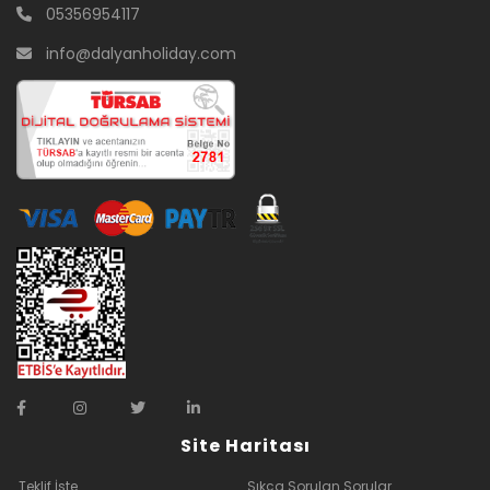
05356954117
info@dalyanholiday.com
Site Haritası
Teklif İste
Sıkça Sorulan Sorular