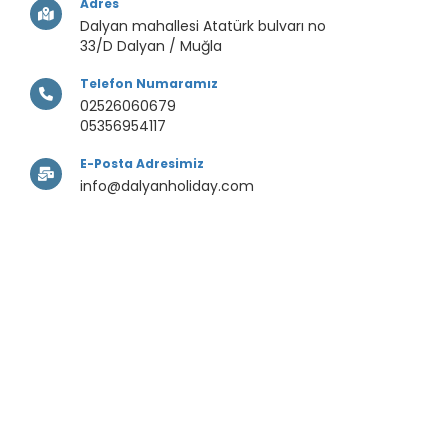
Adres
Dalyan mahallesi Atatürk bulvarı no
33/D Dalyan / Muğla
Telefon Numaramız
02526060679
05356954117
E-Posta Adresimiz
info@dalyanholiday.com