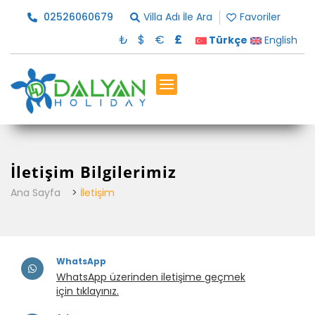
02526060679
Villa Adı İle Ara
Favoriler
₺
$
€
£
Türkçe
English
İletişim Bilgilerimiz
Ana Sayfa
>
İletişim
WhatsApp
WhatsApp üzerinden iletişime geçmek
için tıklayınız.