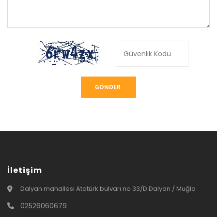
İletişim
Dalyan mahallesi Atatürk bulvarı no 33/D Dalyan / Muğla
02526060679