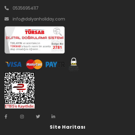
05356954117
info@dalyanholiday.com
Site Haritası