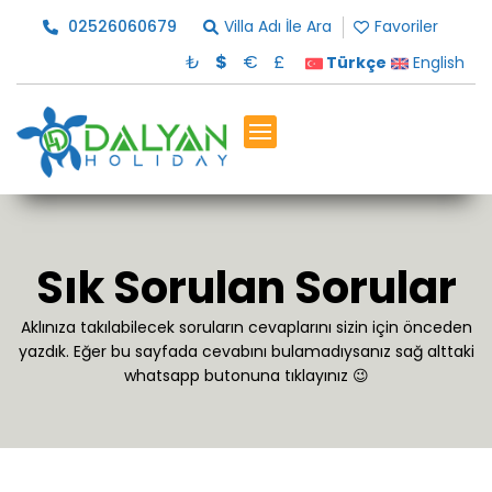
02526060679
Villa Adı İle Ara
Favoriler
₺
$
€
£
Türkçe
English
Sık Sorulan Sorular
Aklınıza takılabilecek soruların cevaplarını sizin için önceden
yazdık. Eğer bu sayfada cevabını bulamadıysanız sağ alttaki
whatsapp butonuna tıklayınız 😉