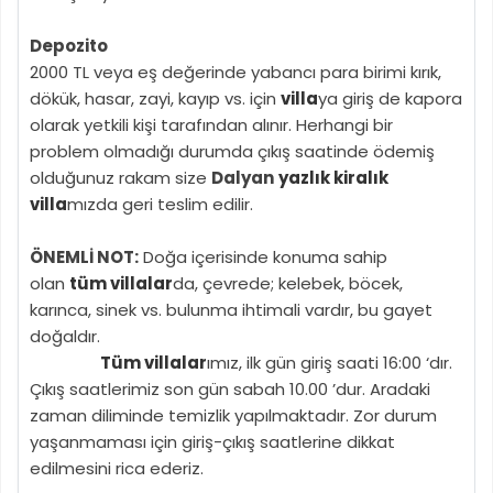
Depozito
2000 TL veya eş değerinde yabancı para birimi kırık,
dökük, hasar, zayi, kayıp vs. için
villa
ya giriş de kapora
olarak yetkili kişi tarafından alınır. Herhangi bir
problem olmadığı durumda çıkış saatinde ödemiş
olduğunuz rakam size
Dalyan
yazlık kiralık
villa
mızda geri teslim edilir.
ÖNEMLİ NOT:
Doğa içerisinde konuma sahip
olan
tüm villalar
da, çevrede; kelebek, böcek,
karınca, sinek vs. bulunma ihtimali vardır, bu gayet
doğaldır.
Tüm villalar
ımız, ilk gün giriş saati 16:00 ‘dır.
Çıkış saatlerimiz son gün sabah 10.00 ’dur. Aradaki
zaman diliminde temizlik yapılmaktadır. Zor durum
yaşanmaması için giriş-çıkış saatlerine dikkat
edilmesini rica ederiz.