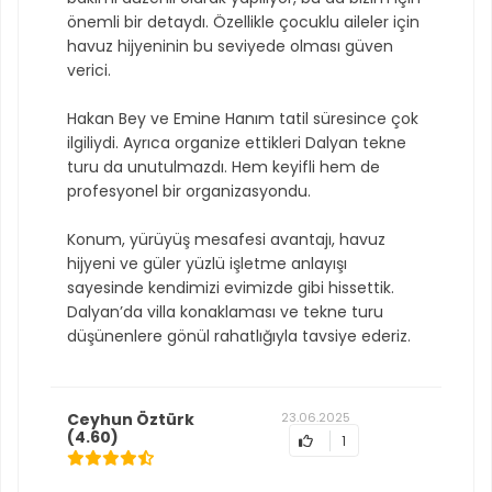
önemli bir detaydı. Özellikle çocuklu aileler için
havuz hijyeninin bu seviyede olması güven
verici.
Hakan Bey ve Emine Hanım tatil süresince çok
ilgiliydi. Ayrıca organize ettikleri Dalyan tekne
turu da unutulmazdı. Hem keyifli hem de
profesyonel bir organizasyondu.
Konum, yürüyüş mesafesi avantajı, havuz
hijyeni ve güler yüzlü işletme anlayışı
sayesinde kendimizi evimizde gibi hissettik.
Dalyan’da villa konaklaması ve tekne turu
düşünenlere gönül rahatlığıyla tavsiye ederiz.
Ceyhun Öztürk
23.06.2025
(4.60)
1