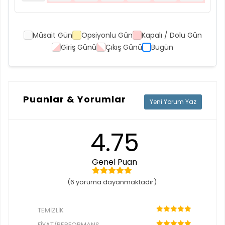
Müsait Gün
Opsiyonlu Gün
Kapalı / Dolu Gün
Giriş Günü
Çıkış Günü
Bugün
Puanlar & Yorumlar
Yeni Yorum Yaz
4.75
Genel Puan
(6 yoruma dayanmaktadır)
TEMIZLIK
FIYAT/PERFORMANS