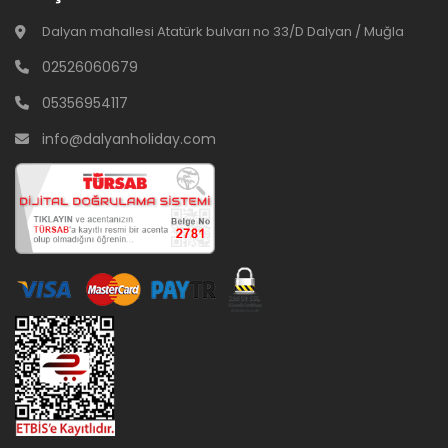
Dalyan mahallesi Atatürk bulvarı no 33/D Dalyan / Muğla
02526060679
05356954117
info@dalyanholiday.com