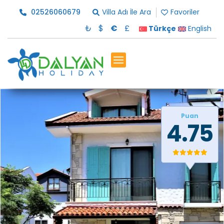
02526060679
Villa Adı İle Ara
Favoriler
₺
$
€
£
Türkçe
English
Puan
4.75