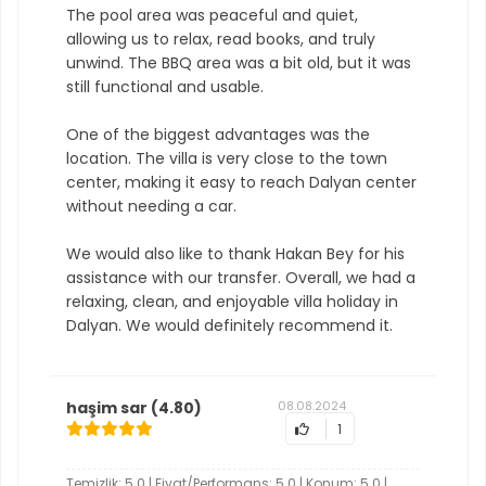
The pool area was peaceful and quiet,
allowing us to relax, read books, and truly
unwind. The BBQ area was a bit old, but it was
still functional and usable.
One of the biggest advantages was the
location. The villa is very close to the town
center, making it easy to reach Dalyan center
without needing a car.
We would also like to thank Hakan Bey for his
assistance with our transfer. Overall, we had a
relaxing, clean, and enjoyable villa holiday in
Dalyan. We would definitely recommend it.
haşim sar
(4.80)
08.08.2024
1
Temizlik: 5.0 | Fiyat/Performans: 5.0 | Konum: 5.0 |