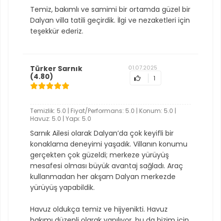
Temiz, bakımlı ve samimi bir ortamda güzel bir
Dalyan villa tatili geçirdik. İlgi ve nezaketleri için
teşekkür ederiz.
Türker Sarnık
01.07.2025
(4.80)
1
Temizlik: 5.0 | Fiyat/Performans: 5.0 | Konum: 5.0 |
Havuz: 5.0 | Yapı: 5.0
Sarnık Ailesi olarak Dalyan’da çok keyifli bir
konaklama deneyimi yaşadık. Villanın konumu
gerçekten çok güzeldi; merkeze yürüyüş
mesafesi olması büyük avantaj sağladı. Araç
kullanmadan her akşam Dalyan merkezde
yürüyüş yapabildik.
Havuz oldukça temiz ve hijyenikti. Havuz
bakımı düzenli olarak yapılıyor, bu da bizim için