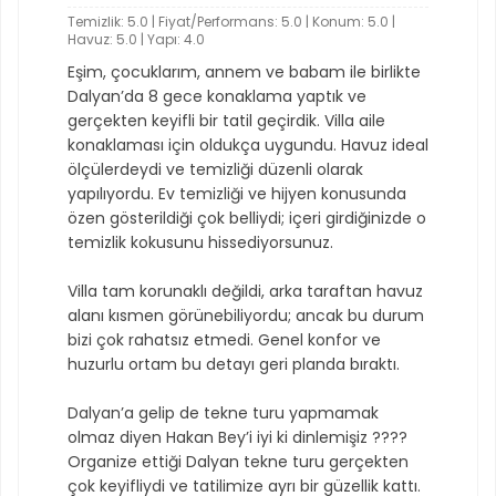
Temizlik: 5.0 | Fiyat/Performans: 5.0 | Konum: 5.0 |
Havuz: 5.0 | Yapı: 4.0
Eşim, çocuklarım, annem ve babam ile birlikte
Dalyan’da 8 gece konaklama yaptık ve
gerçekten keyifli bir tatil geçirdik. Villa aile
konaklaması için oldukça uygundu. Havuz ideal
ölçülerdeydi ve temizliği düzenli olarak
yapılıyordu. Ev temizliği ve hijyen konusunda
özen gösterildiği çok belliydi; içeri girdiğinizde o
temizlik kokusunu hissediyorsunuz.
Villa tam korunaklı değildi, arka taraftan havuz
alanı kısmen görünebiliyordu; ancak bu durum
bizi çok rahatsız etmedi. Genel konfor ve
huzurlu ortam bu detayı geri planda bıraktı.
Dalyan’a gelip de tekne turu yapmamak
olmaz diyen Hakan Bey’i iyi ki dinlemişiz ????
Organize ettiği Dalyan tekne turu gerçekten
çok keyifliydi ve tatilimize ayrı bir güzellik kattı.