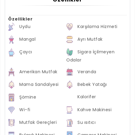
Özellikler
Uydu
Karşılama Hizmeti
Mangal
Ayrı Mutfak
Çaycı
Sigara İçilmeyen
Odalar
Amerikan Mutfak
Veranda
Mama Sandalyesi
Bebek Yatağı
Kalorifer
Şömine
Wi-fi
Kahve Makinesi
Mutfak Gereçleri
Su ısıtıcı
Bulaşık Makinesi
Çamaşır Makinesi