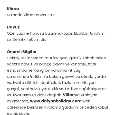
Klima
Salonda klima mevcuttur.
Havuz
Özel yüzme havuzu bulunmaktadır. Ebatları: 8mx5m
dir Derinlik: 150cm dir.
Önemli Bilgiler
Elektrik, su, internet, mutfak gazı, günlük sabah erken
saatte havuz ve bahçe bakım ve kontrolü, tatil
esnasında herhangi bir yardıma ihtiyaç
durumunda
villa
mıza bakan görevli tarafında yardım
vs. fiyata dâhildir. Uçak bileti, fazla temizlik, yeni
çarşaf, yeni havlu, yatık kılıfı vs. tatil ve sağlık sigortası
vs. fiyatlarımıza dâhil değildir.
Villa
mızı kiralayan
müşterimiz,
www.dalyanholiday.com
web
adresinde belirtilen Kiralama Şartlarını önceden kabul
etmiş sayılır.