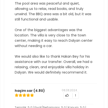
The pool area was peaceful and quiet,
allowing us to relax, read books, and truly
unwind. The BBQ area was a bit old, but it was
still functional and usable.
One of the biggest advantages was the
location. The villa is very close to the town
center, making it easy to reach Dalyan center
without needing a car.
We would also like to thank Hakan Bey for his
assistance with our transfer. Overall, we had a
relaxing, clean, and enjoyable villa holiday in
Dalyan. We would definitely recommend it.
haşim sar
(4.80)
08.08.2024
1
Temizlik: 5.0 | Fiyat/Performans: 5.0 | Konum: 5.0 |