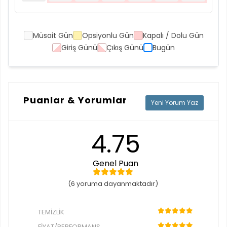
Müsait Gün
Opsiyonlu Gün
Kapalı / Dolu Gün
Giriş Günü
Çıkış Günü
Bugün
Puanlar & Yorumlar
Yeni Yorum Yaz
4.75
Genel Puan
(6 yoruma dayanmaktadır)
TEMIZLIK
FIYAT/PERFORMANS