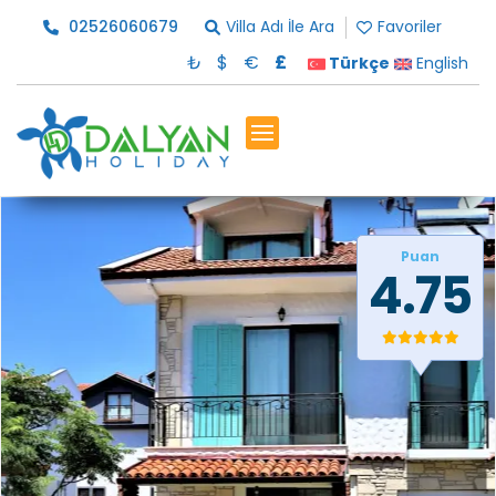
02526060679
Villa Adı İle Ara
Favoriler
₺
$
€
£
Türkçe
English
Puan
4.75