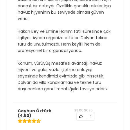
önemli bir detaydı. Özellikle çocuklu aileler için
havuz hijyeninin bu seviyede olması güven
verici.
Hakan Bey ve Emine Hanım tatil süresince çok
ilgiliydi. Ayrıca organize ettikleri Dalyan tekne
turu da unutulmazdı. Hem keyifli hem de
profesyonel bir organizasyondu.
Konum, yürüyüş mesafesi avantajı, havuz
hijyeni ve güler yüzlü işletme anlayışı
sayesinde kendimizi evimizde gibi hissettik.
Dalyan’da villa konaklaması ve tekne turu
düşünenlere gönül rahatlığıyla tavsiye ederiz.
Ceyhun Öztürk
23.06.2025
(4.60)
1