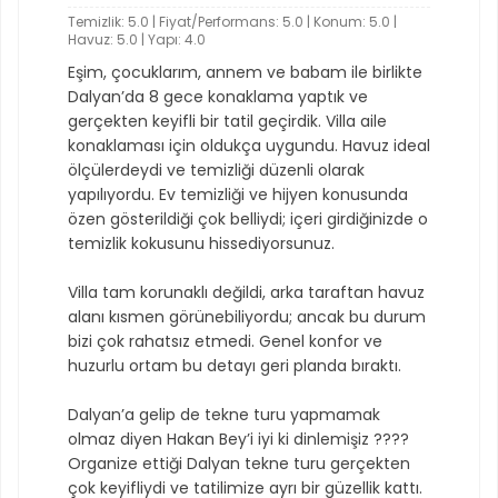
Temizlik: 5.0 | Fiyat/Performans: 5.0 | Konum: 5.0 |
Havuz: 5.0 | Yapı: 4.0
Eşim, çocuklarım, annem ve babam ile birlikte
Dalyan’da 8 gece konaklama yaptık ve
gerçekten keyifli bir tatil geçirdik. Villa aile
konaklaması için oldukça uygundu. Havuz ideal
ölçülerdeydi ve temizliği düzenli olarak
yapılıyordu. Ev temizliği ve hijyen konusunda
özen gösterildiği çok belliydi; içeri girdiğinizde o
temizlik kokusunu hissediyorsunuz.
Villa tam korunaklı değildi, arka taraftan havuz
alanı kısmen görünebiliyordu; ancak bu durum
bizi çok rahatsız etmedi. Genel konfor ve
huzurlu ortam bu detayı geri planda bıraktı.
Dalyan’a gelip de tekne turu yapmamak
olmaz diyen Hakan Bey’i iyi ki dinlemişiz ????
Organize ettiği Dalyan tekne turu gerçekten
çok keyifliydi ve tatilimize ayrı bir güzellik kattı.