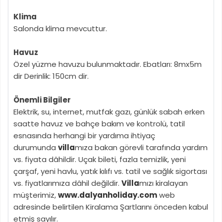
Klima
Salonda klima mevcuttur.
Havuz
Özel yüzme havuzu bulunmaktadır. Ebatları: 8mx5m
dir Derinlik: 150cm dir.
Önemli Bilgiler
Elektrik, su, internet, mutfak gazı, günlük sabah erken
saatte havuz ve bahçe bakım ve kontrolü, tatil
esnasında herhangi bir yardıma ihtiyaç
durumunda
villa
mıza bakan görevli tarafında yardım
vs. fiyata dâhildir. Uçak bileti, fazla temizlik, yeni
çarşaf, yeni havlu, yatık kılıfı vs. tatil ve sağlık sigortası
vs. fiyatlarımıza dâhil değildir.
Villa
mızı kiralayan
müşterimiz,
www.dalyanholiday.com
web
adresinde belirtilen Kiralama Şartlarını önceden kabul
etmiş sayılır.