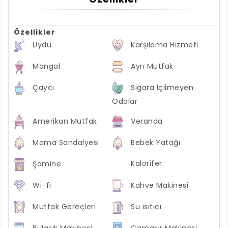
Özellikler
Uydu
Karşılama Hizmeti
Mangal
Ayrı Mutfak
Çaycı
Sigara İçilmeyen
Odalar
Amerikan Mutfak
Veranda
Mama Sandalyesi
Bebek Yatağı
Kalorifer
Şömine
Wi-fi
Kahve Makinesi
Mutfak Gereçleri
Su ısıtıcı
Bulaşık Makinesi
Çamaşır Makinesi