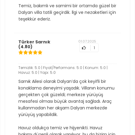
Temiz, bakımlı ve samimi bir ortamda güzel bir
Dalyan villa tatili geçirdik. İlgi ve nezaketleri için
teşekkür ederiz.
Türker Sarnık
01.07.2025
(4.80)
1
Temizlik: 5.0 | Fiyat/Performans: 5.0 | Konum: 5.0 |
Havuz: 5.0 | Yapı: 5.0
Sarnık Ailesi olarak Dalyan’da çok keyifli bir
konaklama deneyimi yaşadık. Villanın konumu
gerçekten çok güzeldi; merkeze yürüyüş
mesafesi olması büyük avantaj sağladı. Araç
kullanmadan her akşam Dalyan merkezde
yürüyüş yapabildik.
Havuz oldukça temiz ve hijyenikti. Havuz
bakımı düzenli olarak yapılıyor, bu da bizim için