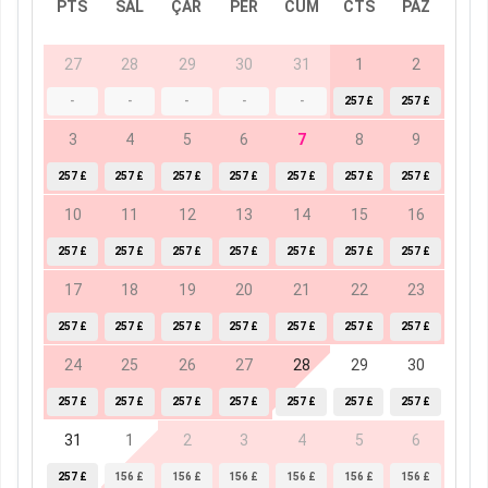
PTS
SAL
ÇAR
PER
CUM
CTS
PAZ
27
28
29
30
31
1
2
-
-
-
-
-
257 £
257 £
3
4
5
6
7
8
9
257 £
257 £
257 £
257 £
257 £
257 £
257 £
10
11
12
13
14
15
16
257 £
257 £
257 £
257 £
257 £
257 £
257 £
17
18
19
20
21
22
23
257 £
257 £
257 £
257 £
257 £
257 £
257 £
24
25
26
27
28
29
30
257 £
257 £
257 £
257 £
257 £
257 £
257 £
31
1
2
3
4
5
6
257 £
156 £
156 £
156 £
156 £
156 £
156 £