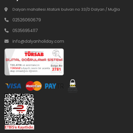
Dalyan mahallesi Atatürk bulvarı no 33/D Dalyan / Muğla
02526060679
05356954117
info@dalyanholiday.com