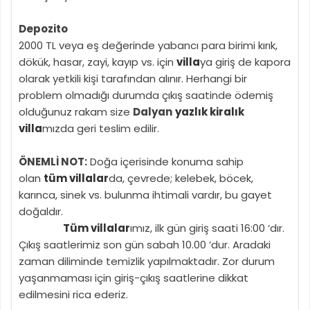
Depozito
2000 TL veya eş değerinde yabancı para birimi kırık,
dökük, hasar, zayi, kayıp vs. için
villa
ya giriş de kapora
olarak yetkili kişi tarafından alınır. Herhangi bir
problem olmadığı durumda çıkış saatinde ödemiş
olduğunuz rakam size
Dalyan
yazlık kiralık
villa
mızda geri teslim edilir.
ÖNEMLİ NOT:
Doğa içerisinde konuma sahip
olan
tüm villalar
da, çevrede; kelebek, böcek,
karınca, sinek vs. bulunma ihtimali vardır, bu gayet
doğaldır.
Tüm villalar
ımız, ilk gün giriş saati 16:00 ‘dır.
Çıkış saatlerimiz son gün sabah 10.00 ’dur. Aradaki
zaman diliminde temizlik yapılmaktadır. Zor durum
yaşanmaması için giriş-çıkış saatlerine dikkat
edilmesini rica ederiz.