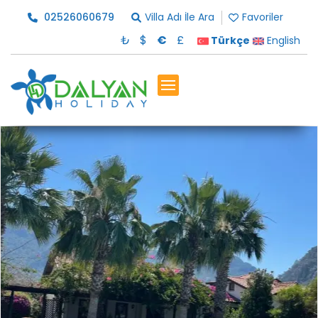
02526060679
Villa Adı İle Ara
Favoriler
₺
$
€
£
Türkçe
English