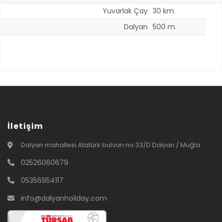
Yuvarlak Çay
30 km.
Dalyan
500 m.
İletişim
Dalyan mahallesi Atatürk bulvarı no 33/D Dalyan / Muğla
02526060679
05356954117
info@dalyanholiday.com