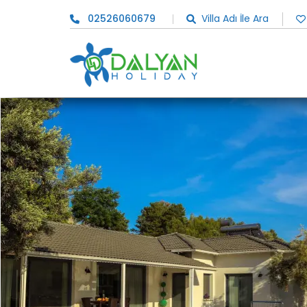
02526060679
Villa Adı İle Ara