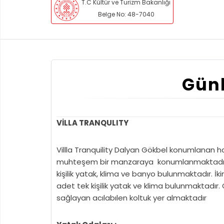
T.C Kültür ve Turizm Bakanlığı
Belge No: 48-7040
Günl
VİLLA TRANQULITY
Villla Tranquility Dalyan Gökbel konumlanan hav
muhteşem bir manzaraya konumlanmaktadır. Vil
kişilik yatak, klima ve banyo bulunmaktadır. İki
adet tek kişilik yatak ve klima bulunmaktadır
sağlayan acılabılen koltuk yer almaktadır