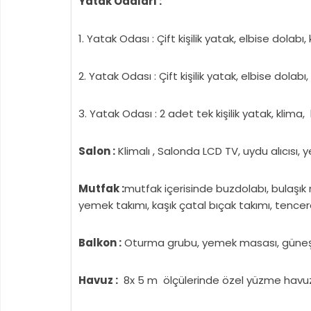
Yatak Odaları :
1. Yatak Odası : Çift kişilik yatak, elbise dolab
2. Yatak Odası : Çift kişilik yatak, elbise dola
3. Yatak Odası : 2 adet tek kişilik yatak, kl
Salon :
Klimalı , Salonda LCD TV, uydu alıcıs
Mutfak :
mutfak içerisinde buzdolabı, bulaşık mak
yemek takımı, kaşık çatal bıçak takımı, tence
Balkon :
Oturma grubu, yemek masası, güneşl
Havuz :
8x 5 m ölçülerinde özel yüzme havuz