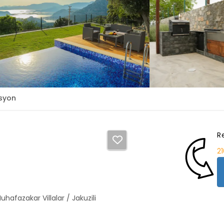
syon
R
2
uhafazakar Villalar / Jakuzili