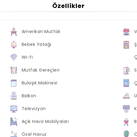
Özellikler
Amerikan Mutfak
Bebek Yatağı
Wi-fi
Mutfak Gereçleri
S
Bulaşık Makinesi
Ç
Balkon
Ü
Televizyon
K
Açık Hava Mobilyaları
B
Özel Havuz
Ö