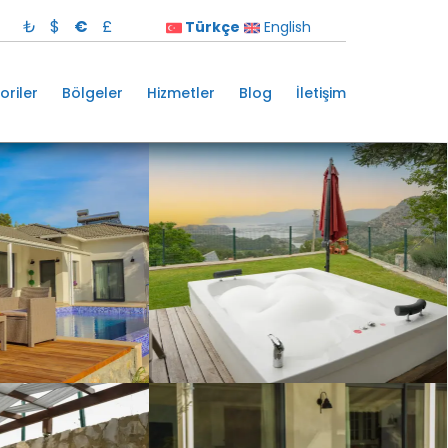
₺
$
€
£
Türkçe
English
oriler
Bölgeler
Hizmetler
Blog
İletişim