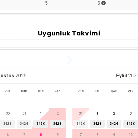
5
5
Uygunluk Takvimi
ustos
2026
Eylül
202
PER
CUM
CTS
PAZ
PTS
SAL
ÇAR
PER
30
31
1
2
31
1
2
3
342 €
342 €
342 €
342 €
342 €
342 €
342 €
342 €
6
7
8
9
7
8
9
10