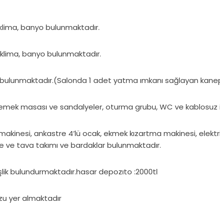
ı, klima, banyo bulunmaktadır.
bı, klima, banyo bulunmaktadır.
ima, bulunmaktadır.(Salonda 1 adet yatma ımkanı sağlayan kan
ı, yemek masası ve sandalyeler, oturma grubu, WC ve kablosuz
inesi, ankastre 4’lü ocak, ekmek kızartma makinesi, elektrikli su ı
re ve tava takımı ve bardaklar bulunmaktadır.
ik bulundurmaktadır.hasar depozıto :2000tl
u yer almaktadır