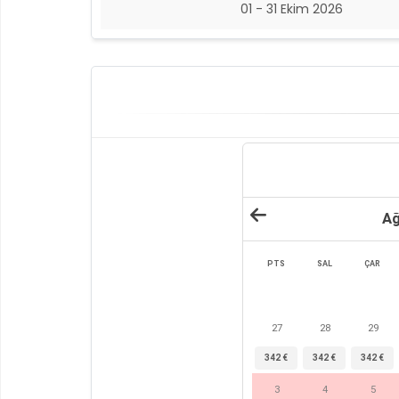
01 - 31 Ekim 2026
Ağ
PTS
SAL
ÇAR
27
28
29
342 €
342 €
342 €
3
4
5