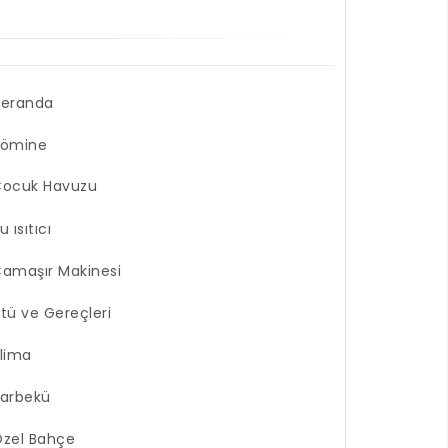
Veranda
Şömine
Çocuk Havuzu
u ısıtıcı
amaşır Makinesi
tü ve Gereçleri
lima
arbekü
zel Bahçe