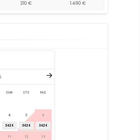
210 €
1.490 €
6
CUM
CTS
PAZ
4
5
6
342 €
342 €
342 €
11
12
13