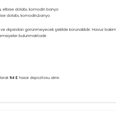
ima, elbise dolabı, komodin banyo
elbise dolabı, komodin,banyo
e dışarıdan görünmeyecek şekilde korunaklıdır. Havuz bakımı
emsiyeler bulunmaktadır.
olarak
54 £
hasar depozitosu alınır.