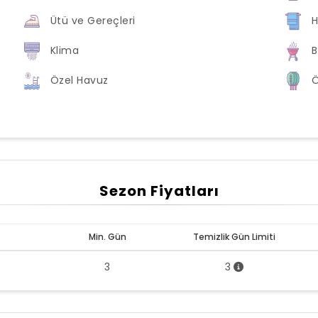
Ütü ve Gereçleri
H
Klima
B
Özel Havuz
Ö
Sezon Fiyatları
Min. Gün
Temizlik Gün Limiti
3
3