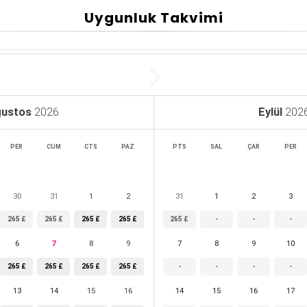
Uygunluk Takvimi
ustos
2026
Eylül
202
PER
CUM
CTS
PAZ
PTS
SAL
ÇAR
PER
30
31
1
2
31
1
2
3
265 £
265 £
265 £
265 £
265 £
-
-
-
6
7
8
9
7
8
9
10
265 £
265 £
265 £
265 £
-
-
-
-
13
14
15
16
14
15
16
17