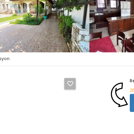
syon
R
2