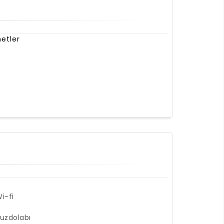
etler
i-fi
uzdolabı