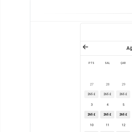
Ağ
PTS
SAL
ÇAR
27
28
29
265 £
265 £
265 £
3
4
5
265 £
265 £
265 £
10
11
12