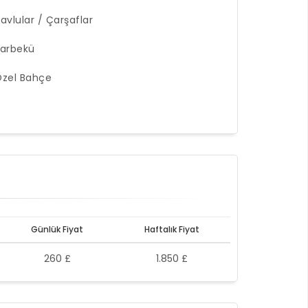
avlular / Çarşaflar
arbekü
zel Bahçe
Günlük Fiyat
Haftalık Fiyat
260 £
1.850 £