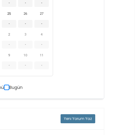
-
-
-
25
26
27
-
-
-
2
3
4
-
-
-
9
10
11
-
-
-
nü
Bugün
Yeni Yorum Yaz