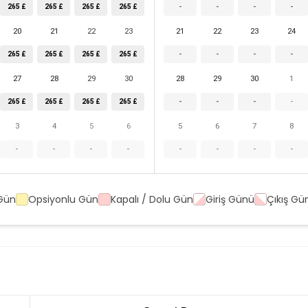
265 £
265 £
265 £
265 £
-
-
-
-
20
21
22
23
21
22
23
24
265 £
265 £
265 £
265 £
-
-
-
-
27
28
29
30
28
29
30
1
265 £
265 £
265 £
265 £
-
-
-
-
3
4
5
6
5
6
7
8
-
-
-
-
-
-
-
-
Gün
Opsiyonlu Gün
Kapalı / Dolu Gün
Giriş Günü
Çıkış Gü