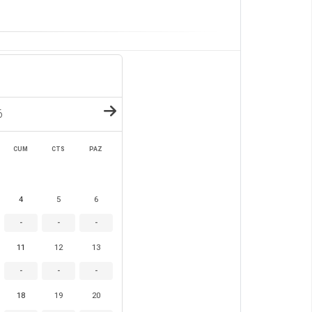
6
CUM
CTS
PAZ
4
5
6
-
-
-
11
12
13
-
-
-
18
19
20