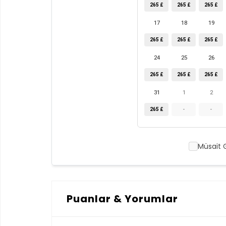
265 £
265 £
265 £
17
18
19
265 £
265 £
265 £
24
25
26
265 £
265 £
265 £
31
1
2
265 £
-
-
Müsait 
Puanlar & Yorumlar