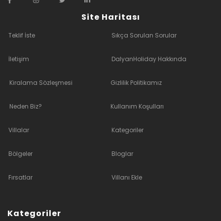
Site Haritası
Teklif İste
Sıkça Sorulan Sorular
İletişim
DalyanHoliday Hakkında
Kiralama Sözleşmesi
Gizlilik Politikamız
Neden Biz?
Kullanım Koşulları
Villalar
Kategoriler
Bölgeler
Bloglar
Fırsatlar
Villanı Ekle
Kategoriler