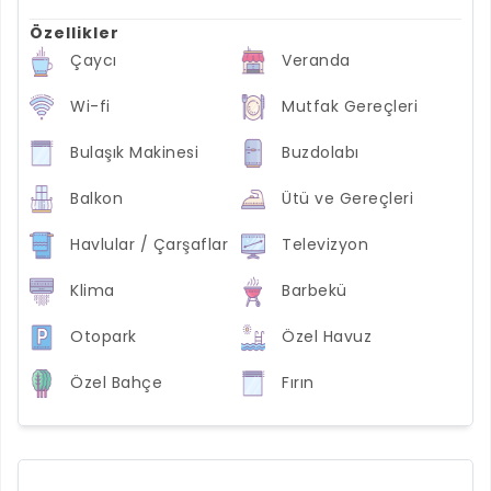
Özellikler
Çaycı
Veranda
Wi-fi
Mutfak Gereçleri
Bulaşık Makinesi
Buzdolabı
Balkon
Ütü ve Gereçleri
Havlular / Çarşaflar
Televizyon
Klima
Barbekü
Otopark
Özel Havuz
Özel Bahçe
Fırın