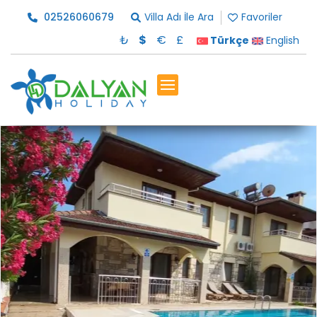
02526060679
Villa Adı İle Ara
Favoriler
₺
$
€
£
Türkçe
English