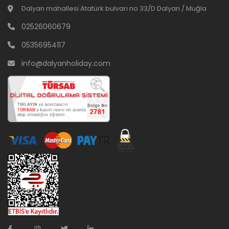
Dalyan mahallesi Atatürk bulvarı no 33/D Dalyan / Muğla
02526060679
05356954117
info@dalyanholiday.com