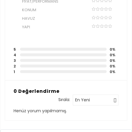
FIYAT/PERFORMANS
KONUM
HAVUZ
YAPI
5
0%
4
0%
3
0%
2
0%
1
0%
0 Değerlendirme
Sırala:
En Yeni
Henüz yorum yapılmamış.