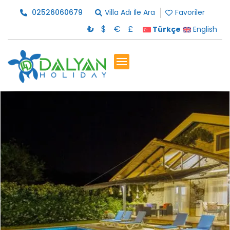
02526060679
Villa Adı İle Ara
Favoriler
₺
$
€
£
Türkçe
English