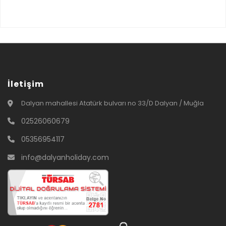
İletişim
Dalyan mahallesi Atatürk bulvarı no 33/D Dalyan / Muğla
02526060679
05356954117
info@dalyanholiday.com