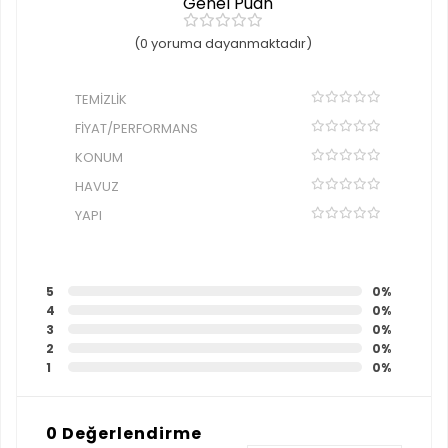
Genel Puan
(0 yoruma dayanmaktadır)
TEMIZLIK
FIYAT/PERFORMANS
KONUM
HAVUZ
YAPI
5
0%
4
0%
3
0%
2
0%
1
0%
0 Değerlendirme