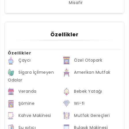
Misafir
Özellikler
Özellikler
Çaycı
Özel Otopark
Sigara İçilmeyen
Amerikan Mutfak
Odalar
Veranda
Bebek Yatağı
Şömine
Wi-fi
Kahve Makinesi
Mutfak Gereçleri
Su ısıtıcı
Bulaşık Makinesi