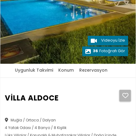
Videoyu İzle
36
Fotoğrafı Gör
Uygunluk Takvimi
Konum
Rezervasyon
VİLLA ALDOCE
Muğla / Ortaca / Dalyan
4 Yatak Odası / 4 Banyo / 8 Kişilik
Lüks Villalar / Korunaklı & Muhafazakar Villalar / Doğa İçinde